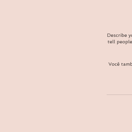
Describe y
tell peopl
Você tamb